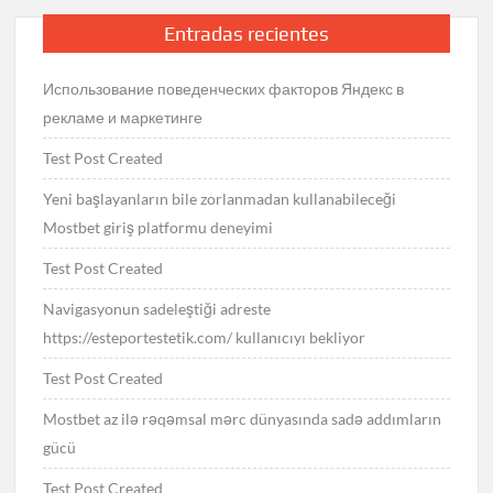
Entradas recientes
Использование поведенческих факторов Яндекс в
рекламе и маркетинге
Test Post Created
Yeni başlayanların bile zorlanmadan kullanabileceği
Mostbet giriş platformu deneyimi
Test Post Created
Navigasyonun sadeleştiği adreste
https://esteportestetik.com/ kullanıcıyı bekliyor
Test Post Created
Mostbet az ilə rəqəmsal mərc dünyasında sadə addımların
gücü
Test Post Created