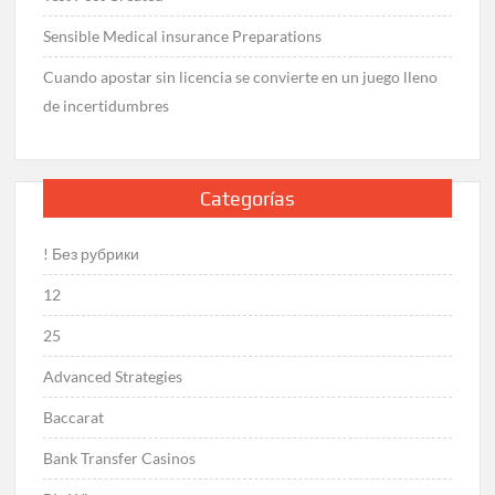
Sensible Medical insurance Preparations
Cuando apostar sin licencia se convierte en un juego lleno
de incertidumbres
Categorías
! Без рубрики
12
25
Advanced Strategies
Baccarat
Bank Transfer Casinos