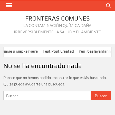
Saltar
Buscar
al
contenido
FRONTERAS COMUNES
LA CONTAMINACIÓN QUÍMICA DAÑA
IRREVERSIBLEMENTE LA SALUD Y EL AMBIENTE
ламе и маркетинге
Test Post Created
Yeni başlayanların bil
No se ha encontrado nada
Parece que no hemos podido encontrar lo que estás buscando.
Quizá pueda ayudarte una búsqueda.
Buscar: