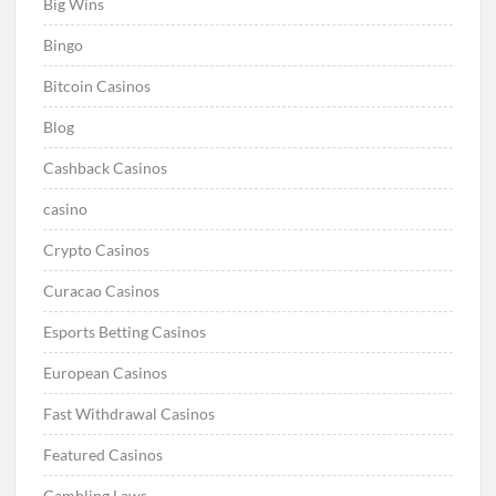
Big Wins
Bingo
Bitcoin Casinos
Blog
Cashback Casinos
casino
Crypto Casinos
Curacao Casinos
Esports Betting Casinos
European Casinos
Fast Withdrawal Casinos
Featured Casinos
Gambling Laws