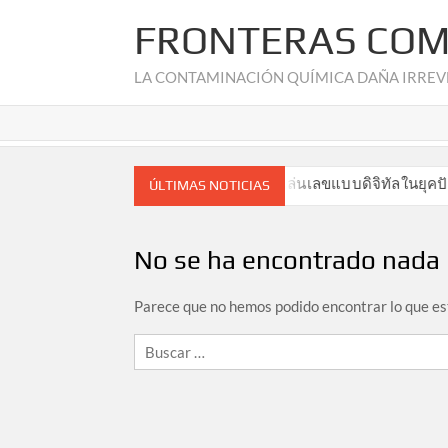
Saltar
FRONTERAS CO
al
contenido
LA CONTAMINACIÓN QUÍMICA DAÑA IRREVE
sidential IP Networks
รู้จักกับการเล่นเลขแบบดิจิทัลในยุคปัจจุบัน
ÚLTIMAS NOTICIAS
No se ha encontrado nada
Parece que no hemos podido encontrar lo que e