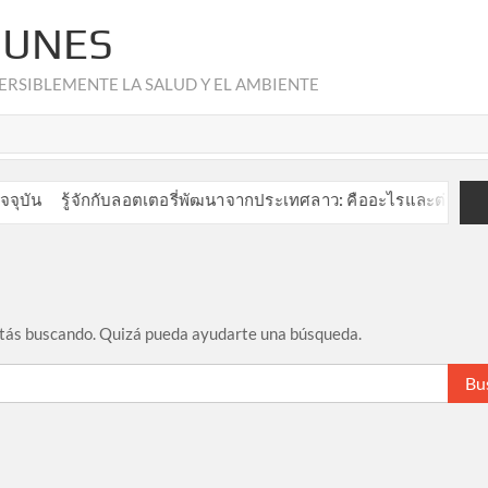
MUNES
RSIBLEMENTE LA SALUD Y EL AMBIENTE
รู้จักกับลอตเตอรี่พัฒนาจากประเทศลาว: คืออะไรและต่างจากหวยอื่
stás buscando. Quizá pueda ayudarte una búsqueda.
Busca