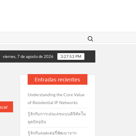
Buscar:
นอย่างไร
Cash Poker Free
Video Poker Game Free
Best Poke
viernes, 7 de agosto de 2026
3:27:54 PM
Entradas recientes
Understanding the Core Value
of Residential IP Networks
r:
รู้จักกับการเล่นเลขแบบดิจิทัลใน
ยุคปัจจุบัน
รู้จักกับลอตเตอรี่พัฒนาจาก