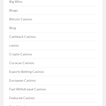
Big Wins
Bingo
Bitcoin Casinos
Blog
Cashback Casinos
casino
Crypto Casinos
Curacao Casinos
Esports Betting Casinos
European Casinos
Fast Withdrawal Casinos
Featured Casinos