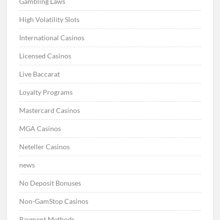
Gambling Laws
High Volatility Slots
International Casinos
Licensed Casinos
Live Baccarat
Loyalty Programs
Mastercard Casinos
MGA Casinos
Neteller Casinos
news
No Deposit Bonuses
Non-GamStop Casinos
Payment Methods