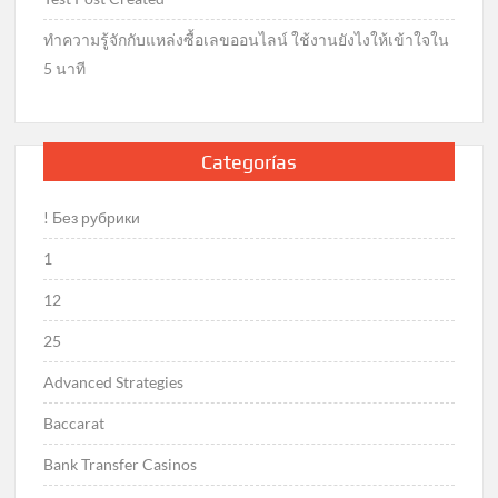
ทำความรู้จักกับแหล่งซื้อเลขออนไลน์ ใช้งานยังไงให้เข้าใจใน
5 นาที
Categorías
! Без рубрики
1
12
25
Advanced Strategies
Baccarat
Bank Transfer Casinos