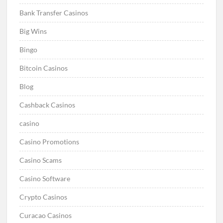
Bank Transfer Casinos
Big Wins
Bingo
Bitcoin Casinos
Blog
Cashback Casinos
casino
Casino Promotions
Casino Scams
Casino Software
Crypto Casinos
Curacao Casinos