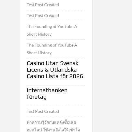
Test Post Created
Test Post Created
The Founding of YouTube A
Short History
The Founding of YouTube A
Short History
Casino Utan Svensk
Licens & Utländska
Casino Lista för 2026
Internetbanken
företag
Test Post Created
ทำความรู้จักกับแหล่งซื้อเลข
ออนไลน์ ใช้งานยังไงให้เข้าใจ