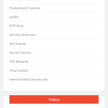
Paysafecard Casinos
public
RTP Slots
shrinky-dink.com
Slot Games
Social Casinos
VIP Rewards
Visa Casinos
www.ilmattacchione.com
Video