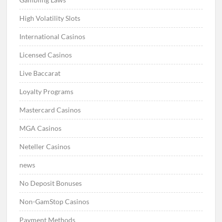
High Volatility Slots
International Casinos
Licensed Casinos
Live Baccarat
Loyalty Programs
Mastercard Casinos
MGA Casinos
Neteller Casinos
news
No Deposit Bonuses
Non-GamStop Casinos
Payment Methods