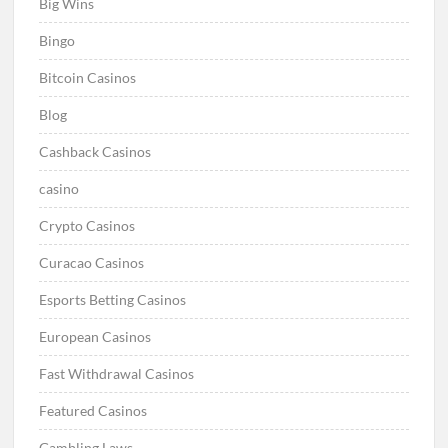
Big Wins
Bingo
Bitcoin Casinos
Blog
Cashback Casinos
casino
Crypto Casinos
Curacao Casinos
Esports Betting Casinos
European Casinos
Fast Withdrawal Casinos
Featured Casinos
Gambling Laws