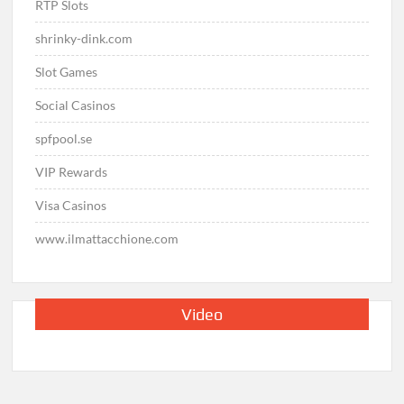
RTP Slots
shrinky-dink.com
Slot Games
Social Casinos
spfpool.se
VIP Rewards
Visa Casinos
www.ilmattacchione.com
Video