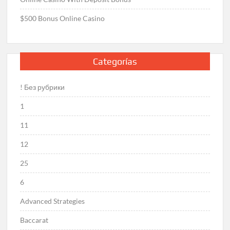
$500 Bonus Online Casino
Categorías
! Без рубрики
1
11
12
25
6
Advanced Strategies
Baccarat