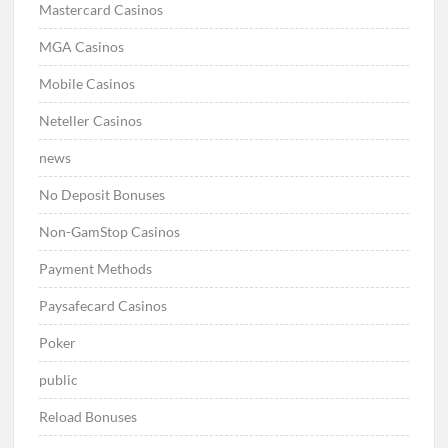
Mastercard Casinos
MGA Casinos
Mobile Casinos
Neteller Casinos
news
No Deposit Bonuses
Non-GamStop Casinos
Payment Methods
Paysafecard Casinos
Poker
public
Reload Bonuses