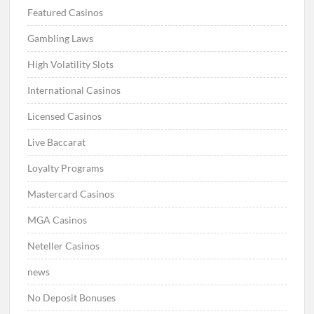
Featured Casinos
Gambling Laws
High Volatility Slots
International Casinos
Licensed Casinos
Live Baccarat
Loyalty Programs
Mastercard Casinos
MGA Casinos
Neteller Casinos
news
No Deposit Bonuses