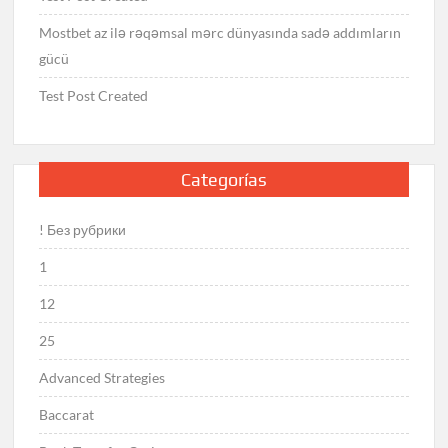
Mostbet az ilə rəqəmsal mərc dünyasında sadə addımların
gücü
Test Post Created
Categorías
! Без рубрики
1
12
25
Advanced Strategies
Baccarat