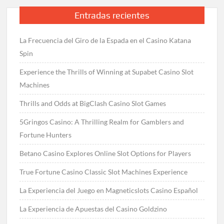
Entradas recientes
La Frecuencia del Giro de la Espada en el Casino Katana
Spin
Experience the Thrills of Winning at Supabet Casino Slot
Machines
Thrills and Odds at BigClash Casino Slot Games
5Gringos Casino: A Thrilling Realm for Gamblers and
Fortune Hunters
Betano Casino Explores Online Slot Options for Players
True Fortune Casino Classic Slot Machines Experience
La Experiencia del Juego en Magneticslots Casino Español
La Experiencia de Apuestas del Casino Goldzino