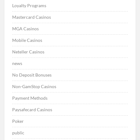
Loyalty Programs
Mastercard Casinos
MGA Casinos
Mobile Casinos
Neteller Casinos
news
No Deposit Bonuses
Non-GamStop Casinos
Payment Methods
Paysafecard Casinos
Poker
public