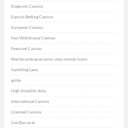
Dogecoin Casinos
Esports Betting Casinos
European Casinos
Fast Withdrawal Casinos
Featured Casinos
fiberibrunskog.secasino-utan-svensk-licens
Gambling Laws
guide
High Volatility Slots
International Casinos
Licensed Casinos
Live Baccarat