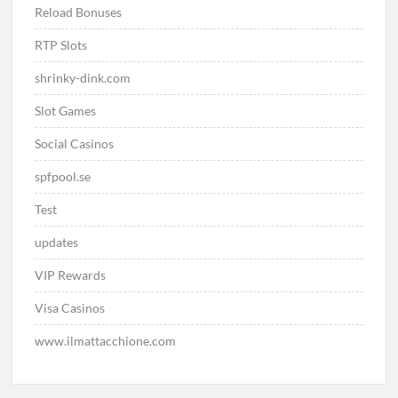
Reload Bonuses
RTP Slots
shrinky-dink.com
Slot Games
Social Casinos
spfpool.se
Test
updates
VIP Rewards
Visa Casinos
www.ilmattacchione.com