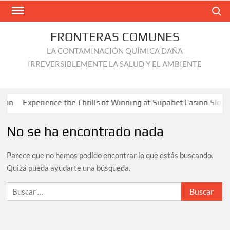
Saltar
Buscar
al
contenido
FRONTERAS COMUNES
LA CONTAMINACIÓN QUÍMICA DAÑA
IRREVERSIBLEMENTE LA SALUD Y EL AMBIENTE
in
Experience the Thrills of Winning at Supabet Casino Slot Ma
No se ha encontrado nada
Parece que no hemos podido encontrar lo que estás buscando.
Quizá pueda ayudarte una búsqueda.
Buscar: