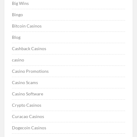
Big Wins
Bingo
Bitcoin Casinos
Blog
Cashback Casinos
casino
Casino Promotions
Casino Scams
Casino Software
Crypto Casinos
Curacao Casinos
Dogecoin Casinos