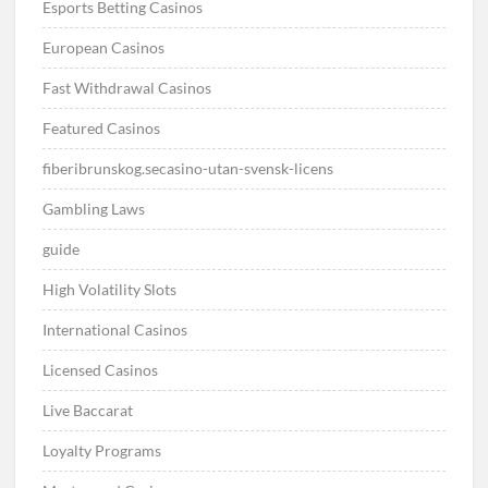
Esports Betting Casinos
European Casinos
Fast Withdrawal Casinos
Featured Casinos
fiberibrunskog.secasino-utan-svensk-licens
Gambling Laws
guide
High Volatility Slots
International Casinos
Licensed Casinos
Live Baccarat
Loyalty Programs