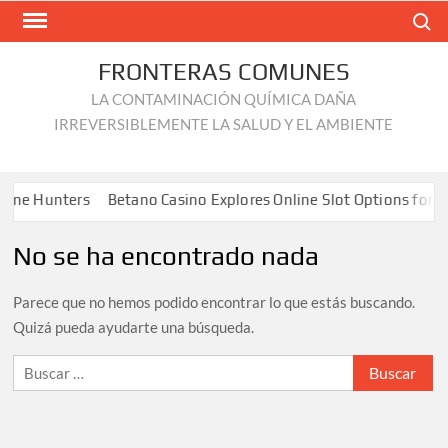
Saltar
Buscar
al
contenido
FRONTERAS COMUNES
LA CONTAMINACIÓN QUÍMICA DAÑA
IRREVERSIBLEMENTE LA SALUD Y EL AMBIENTE
ne Hunters
Betano Casino Explores Online Slot Options for Play
No se ha encontrado nada
Parece que no hemos podido encontrar lo que estás buscando.
Quizá pueda ayudarte una búsqueda.
Buscar: