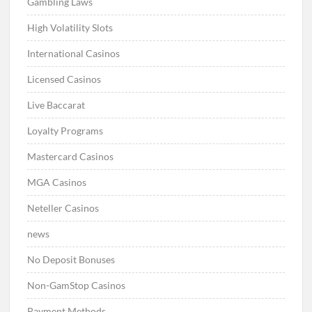
Gambling Laws
High Volatility Slots
International Casinos
Licensed Casinos
Live Baccarat
Loyalty Programs
Mastercard Casinos
MGA Casinos
Neteller Casinos
news
No Deposit Bonuses
Non-GamStop Casinos
Payment Methods