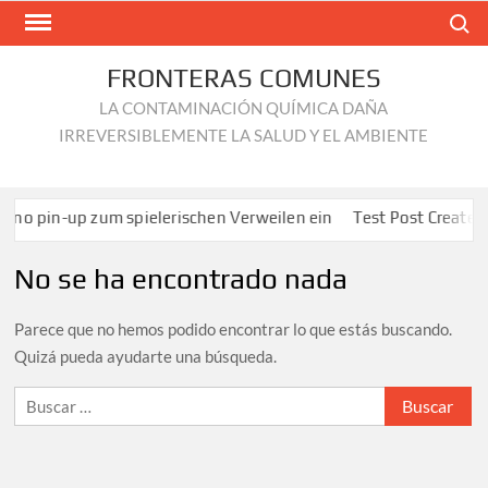
Saltar
Buscar
al
contenido
FRONTERAS COMUNES
LA CONTAMINACIÓN QUÍMICA DAÑA
IRREVERSIBLEMENTE LA SALUD Y EL AMBIENTE
no pin-up zum spielerischen Verweilen ein
Test Post Created
No se ha encontrado nada
Parece que no hemos podido encontrar lo que estás buscando.
Quizá pueda ayudarte una búsqueda.
Buscar: