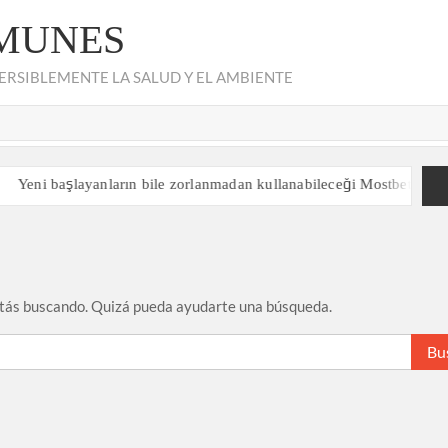
MUNES
RSIBLEMENTE LA SALUD Y EL AMBIENTE
i başlayanların bile zorlanmadan kullanabileceği Mostbet giriş platf
stás buscando. Quizá pueda ayudarte una búsqueda.
Busca