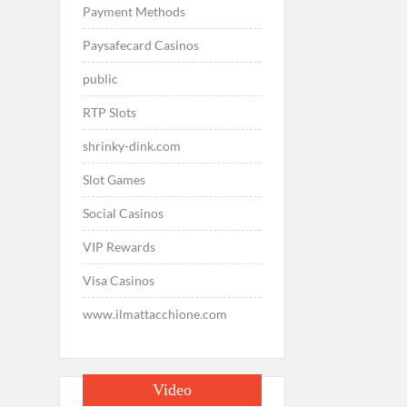
Payment Methods
Paysafecard Casinos
public
RTP Slots
shrinky-dink.com
Slot Games
Social Casinos
VIP Rewards
Visa Casinos
www.ilmattacchione.com
Video