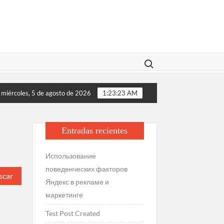
Buscar:
ormu deneyimi
Test Post Created
Navigasyonun sadeleştiği adreste 
miércoles, 5 de agosto de 2026
1:23:24 AM
Entradas recientes
Использование
поведенческих факторов
r:
Яндекс в рекламе и
маркетинге
Test Post Created