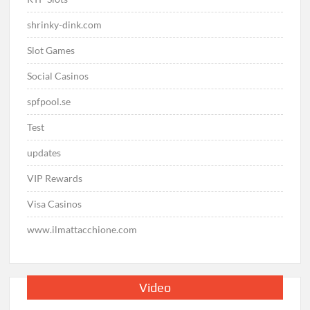
shrinky-dink.com
Slot Games
Social Casinos
spfpool.se
Test
updates
VIP Rewards
Visa Casinos
www.ilmattacchione.com
Video