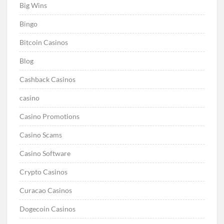
Big Wins
Bingo
Bitcoin Casinos
Blog
Cashback Casinos
casino
Casino Promotions
Casino Scams
Casino Software
Crypto Casinos
Curacao Casinos
Dogecoin Casinos