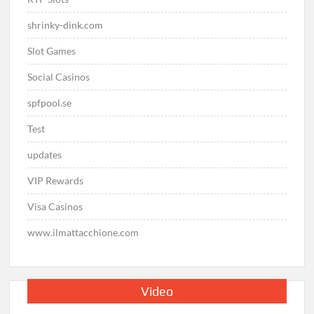
shrinky-dink.com
Slot Games
Social Casinos
spfpool.se
Test
updates
VIP Rewards
Visa Casinos
www.ilmattacchione.com
Video