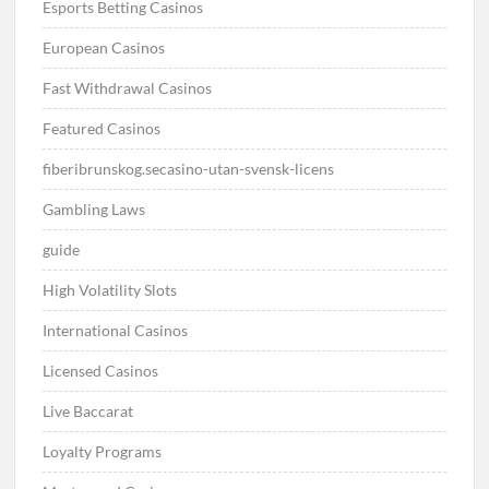
Esports Betting Casinos
European Casinos
Fast Withdrawal Casinos
Featured Casinos
fiberibrunskog.secasino-utan-svensk-licens
Gambling Laws
guide
High Volatility Slots
International Casinos
Licensed Casinos
Live Baccarat
Loyalty Programs