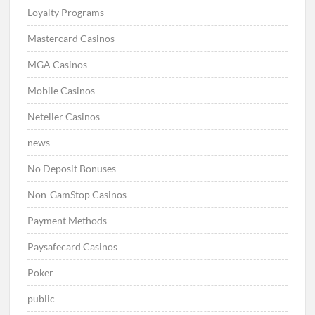
Loyalty Programs
Mastercard Casinos
MGA Casinos
Mobile Casinos
Neteller Casinos
news
No Deposit Bonuses
Non-GamStop Casinos
Payment Methods
Paysafecard Casinos
Poker
public