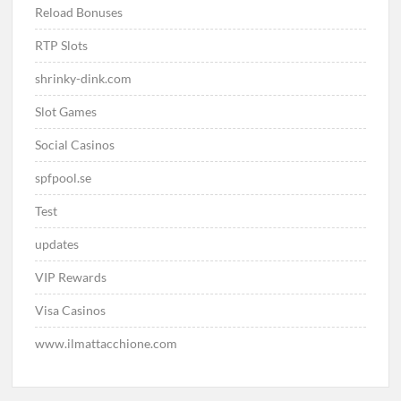
Reload Bonuses
RTP Slots
shrinky-dink.com
Slot Games
Social Casinos
spfpool.se
Test
updates
VIP Rewards
Visa Casinos
www.ilmattacchione.com