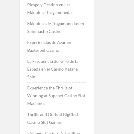
Riesgo y Destino en Las
Máquinas Tragamonedas
Máquinas de Tragamonedas en
Spinmacho Casino
Experiencias de Azar en
Baxterbet Casino
La Frecuencia del Giro de la
Espada en el Casino Katana
Spin
Experience the Thrills of
Winning at Supabet Casino Slot
Machines
Thrills and Odds at BigClash
Casino Slot Games
5Gringos Casino: A Thrilling