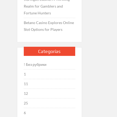
Realm for Gamblers and
Fortune Hunters
Betano Casino Explores Online
Slot Options for Players
Categorías
! Без рубрики
1
11
12
25
6