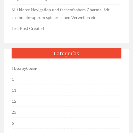
Mit klarer Navigation und farbenfrohem Charme lädt
casino pin-up zum spielerischen Verweilen ein
Test Post Created
Categorías
! Без рубрики
1
11
12
25
6