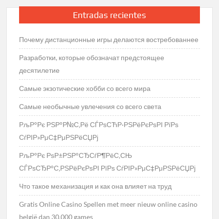
Entradas recientes
Почему дистанционные игры делаются востребованнее
Разработки, которые обозначат предстоящее
десятилетие
Самые экзотические хобби со всего мира
Самые необычные увлечения со всего света
РљР°Рє РЅР°Р№С‚Рё СЃРѕСЋР·РЅРёРєРѕРІ РїРѕ
СѓРІР»РµС‡РµРЅРёСЏРј
РљР°Рє РѕР±РЅР°СЂСѓР¶РёС‚СЊ
СЃРѕСЂР°С‚РЅРёРєРѕРІ РїРѕ СѓРІР»РµС‡РµРЅРёСЏРј
Что такое механизация и как она влияет на труд
Gratis Online Casino Spellen met meer nieuw online casino
belgië dan 30.000 games