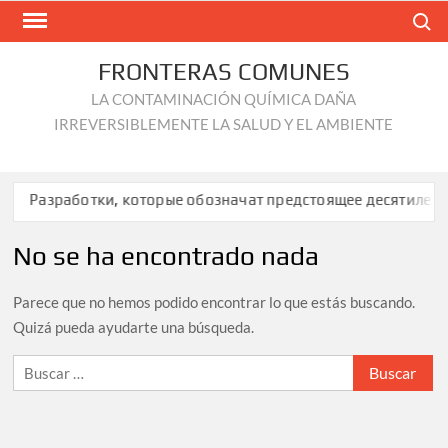
Saltar
Buscar
al
contenido
FRONTERAS COMUNES
LA CONTAMINACIÓN QUÍMICA DAÑA
IRREVERSIBLEMENTE LA SALUD Y EL AMBIENTE
Разработки, которые обозначат предстоящее десятилетие
No se ha encontrado nada
Parece que no hemos podido encontrar lo que estás buscando.
Quizá pueda ayudarte una búsqueda.
Buscar: