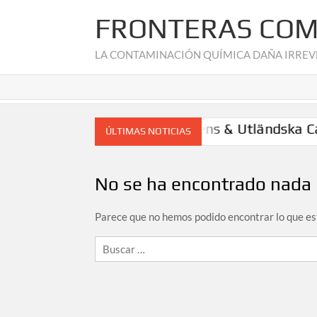
Saltar
FRONTERAS CO
al
contenido
LA CONTAMINACIÓN QUÍMICA DAÑA IRREVE
Casino Utan Svensk Licens & Utländska Casino
y
ÚLTIMAS NOTICIAS
No se ha encontrado nada
Parece que no hemos podido encontrar lo que e