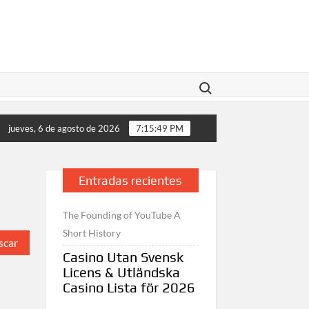
Buscar:
t Created
ทำความรู้จักกับแหล่งซื้อเลขออนไลน์ ใช้งานยังไงให้เข้าใ
jueves, 6 de agosto de 2026
7:15:49 PM
Entradas recientes
The Founding of YouTube A
Short History
r:
Casino Utan Svensk
Licens & Utländska
Casino Lista för 2026