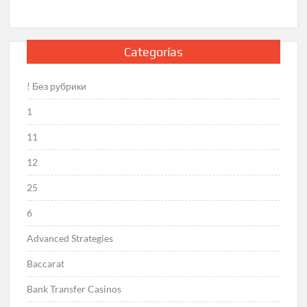
Categorías
! Без рубрики
1
11
12
25
6
Advanced Strategies
Baccarat
Bank Transfer Casinos