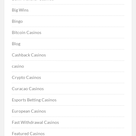
Big Wins
Bingo
Bitcoin Casinos
Blog
Cashback Casinos
casino
Crypto Casinos
Curacao Casinos
Esports Betting Casinos
European Casinos
Fast Withdrawal Casinos
Featured Casinos