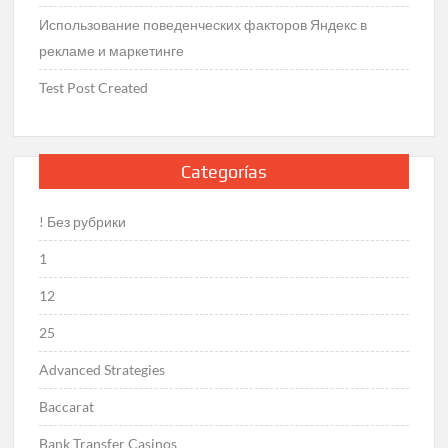
Использование поведенческих факторов Яндекс в
рекламе и маркетинге
Test Post Created
Categorías
! Без рубрики
1
12
25
Advanced Strategies
Baccarat
Bank Transfer Casinos