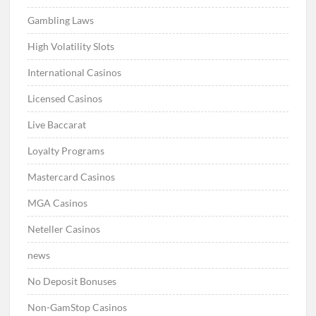
Gambling Laws
High Volatility Slots
International Casinos
Licensed Casinos
Live Baccarat
Loyalty Programs
Mastercard Casinos
MGA Casinos
Neteller Casinos
news
No Deposit Bonuses
Non-GamStop Casinos