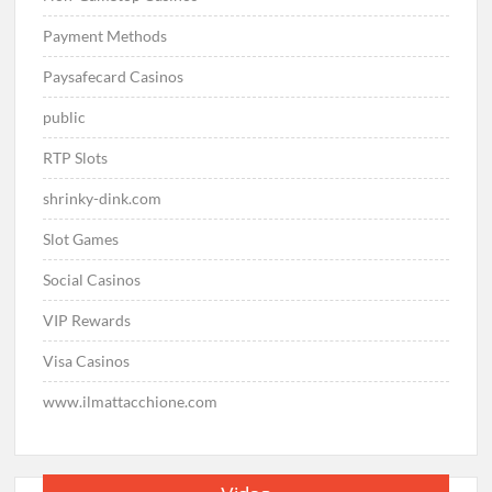
Payment Methods
Paysafecard Casinos
public
RTP Slots
shrinky-dink.com
Slot Games
Social Casinos
VIP Rewards
Visa Casinos
www.ilmattacchione.com