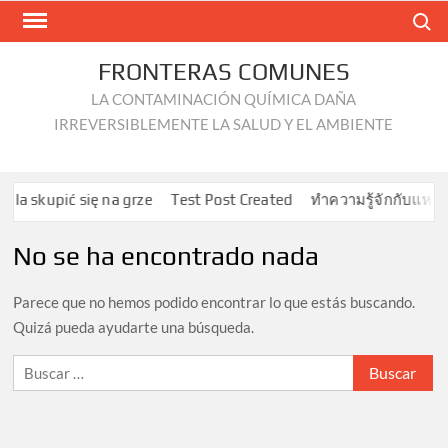
Saltar
Buscar
al
contenido
FRONTERAS COMUNES
LA CONTAMINACIÓN QUÍMICA DAÑA
IRREVERSIBLEMENTE LA SALUD Y EL AMBIENTE
a skupić się na grze
Test Post Created
ทำความรู้จักกับแหล่งซื
No se ha encontrado nada
Parece que no hemos podido encontrar lo que estás buscando.
Quizá pueda ayudarte una búsqueda.
Buscar: