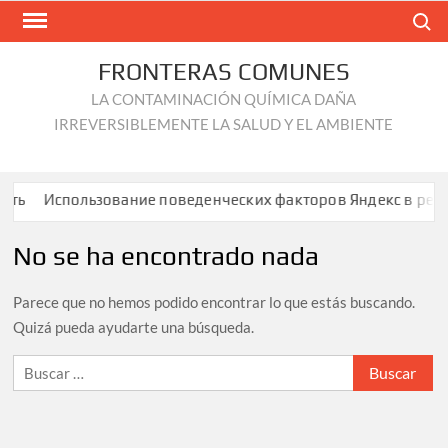
Saltar
Buscar
al
contenido
FRONTERAS COMUNES
LA CONTAMINACIÓN QUÍMICA DAÑA
IRREVERSIBLEMENTE LA SALUD Y EL AMBIENTE
ть
Использование поведенческих факторов Яндекс в рекла
No se ha encontrado nada
Parece que no hemos podido encontrar lo que estás buscando.
Quizá pueda ayudarte una búsqueda.
Buscar: