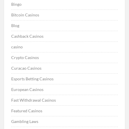
Bingo
Bitcoin Casinos
Blog
Cashback Casinos
casino
Crypto Casinos
Curacao Casinos
Esports Betting Casinos
European Casinos
Fast Withdrawal Casinos
Featured Casinos
Gambling Laws