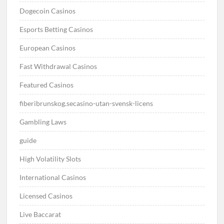
Dogecoin Casinos
Esports Betting Casinos
European Casinos
Fast Withdrawal Casinos
Featured Casinos
fiberibrunskog.secasino-utan-svensk-licens
Gambling Laws
guide
High Volatility Slots
International Casinos
Licensed Casinos
Live Baccarat