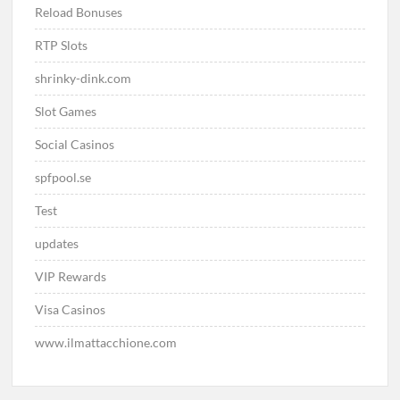
Reload Bonuses
RTP Slots
shrinky-dink.com
Slot Games
Social Casinos
spfpool.se
Test
updates
VIP Rewards
Visa Casinos
www.ilmattacchione.com