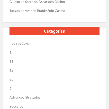
O Jogo da Sorte no Oscarspin Casino
Juegos de Azar en Buddy Spin Casino
Categorías
! Без рубрики
1
11
12
25
6
Advanced Strategies
Baccarat