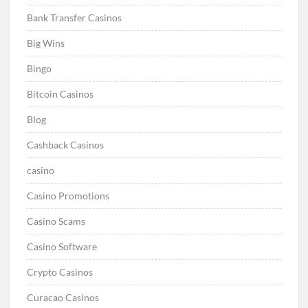
Bank Transfer Casinos
Big Wins
Bingo
Bitcoin Casinos
Blog
Cashback Casinos
casino
Casino Promotions
Casino Scams
Casino Software
Crypto Casinos
Curacao Casinos