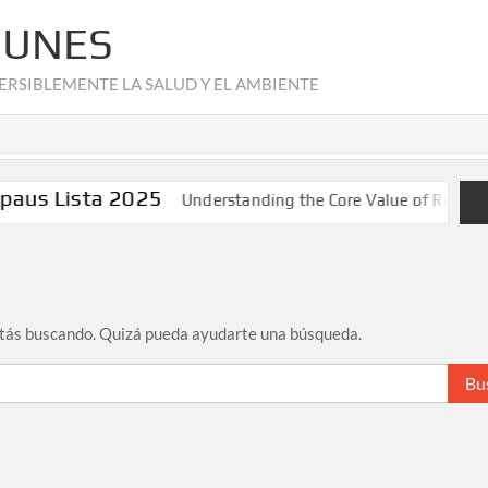
MUNES
RSIBLEMENTE LA SALUD Y EL AMBIENTE
 Lista 2025
Understanding the Core Value of Residential I
stás buscando. Quizá pueda ayudarte una búsqueda.
Busca