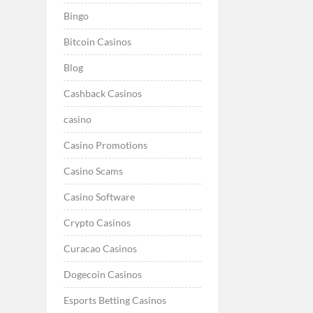
Bingo
Bitcoin Casinos
Blog
Cashback Casinos
casino
Casino Promotions
Casino Scams
Casino Software
Crypto Casinos
Curacao Casinos
Dogecoin Casinos
Esports Betting Casinos