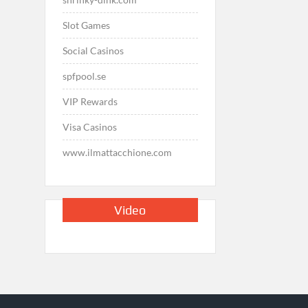
Slot Games
Social Casinos
spfpool.se
VIP Rewards
Visa Casinos
www.ilmattacchione.com
Video