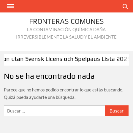
Saltar
Buscar
al
contenido
FRONTERAS COMUNES
LA CONTAMINACIÓN QUÍMICA DAÑA
IRREVERSIBLEMENTE LA SALUD Y EL AMBIENTE
on utan Svensk Licens och Spelpaus Lista 2025
No se ha encontrado nada
Parece que no hemos podido encontrar lo que estás buscando.
Quizá pueda ayudarte una búsqueda.
Buscar: