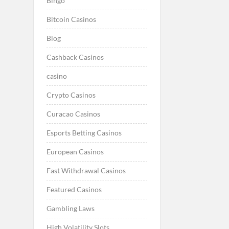
Bingo
Bitcoin Casinos
Blog
Cashback Casinos
casino
Crypto Casinos
Curacao Casinos
Esports Betting Casinos
European Casinos
Fast Withdrawal Casinos
Featured Casinos
Gambling Laws
High Volatility Slots