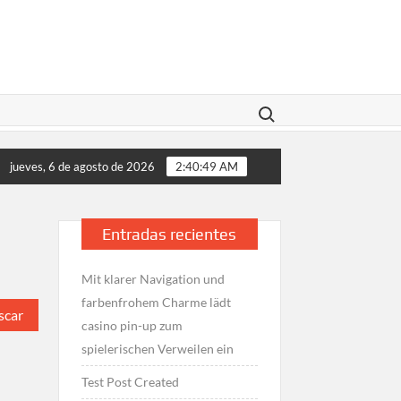
Buscar:
 Founding of YouTube A Short History
The Founding of YouTu
jueves, 6 de agosto de 2026
2:40:49 AM
Entradas recientes
Mit klarer Navigation und
farbenfrohem Charme lädt
r:
casino pin-up zum
spielerischen Verweilen ein
Test Post Created