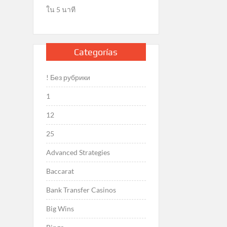
ใน 5 นาที
Categorías
! Без рубрики
1
12
25
Advanced Strategies
Baccarat
Bank Transfer Casinos
Big Wins