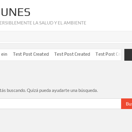
MUNES
RSIBLEMENTE LA SALUD Y EL AMBIENTE
Test Post Created
Test Post Created
Test Post Created
The
stás buscando. Quizá pueda ayudarte una búsqueda.
Busca