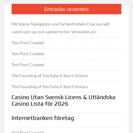
Entradas recientes
Mit klarer Navigation und farbenfrohem Charme lädt
casino pin-up zum spielerischen Verweilen ein
Test Post Created
Test Post Created
Test Post Created
The Founding of YouTube A Short History
The Founding of YouTube A Short History
Casino Utan Svensk Licens & Utländska
Casino Lista för 2026
Internetbanken företag
Test Post Created