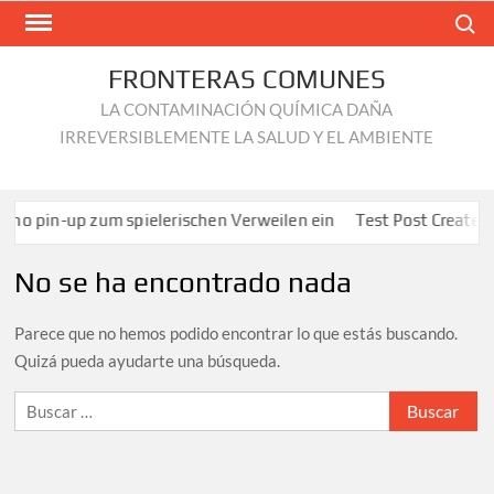
Saltar
Buscar
al
contenido
FRONTERAS COMUNES
LA CONTAMINACIÓN QUÍMICA DAÑA
IRREVERSIBLEMENTE LA SALUD Y EL AMBIENTE
no pin-up zum spielerischen Verweilen ein
Test Post Created
No se ha encontrado nada
Parece que no hemos podido encontrar lo que estás buscando.
Quizá pueda ayudarte una búsqueda.
Buscar: