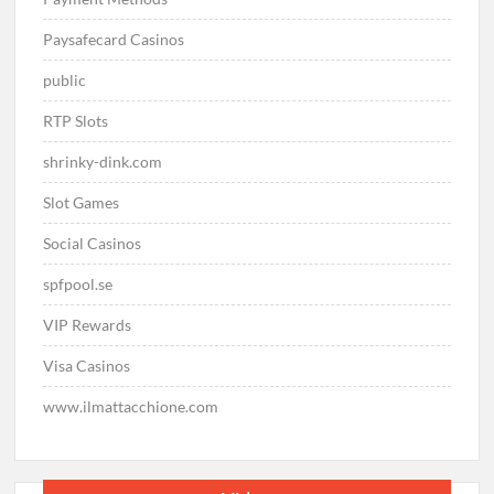
Paysafecard Casinos
public
RTP Slots
shrinky-dink.com
Slot Games
Social Casinos
spfpool.se
VIP Rewards
Visa Casinos
www.ilmattacchione.com