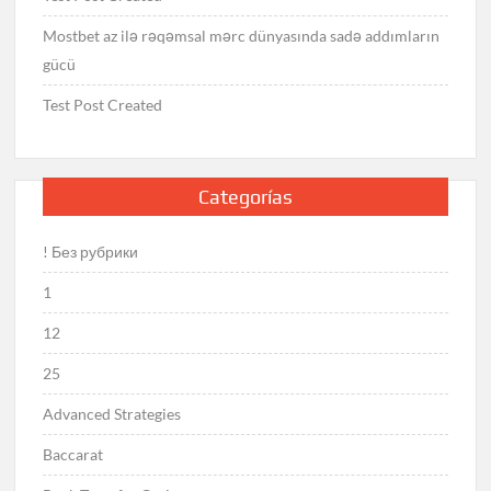
Mostbet az ilə rəqəmsal mərc dünyasında sadə addımların
gücü
Test Post Created
Categorías
! Без рубрики
1
12
25
Advanced Strategies
Baccarat