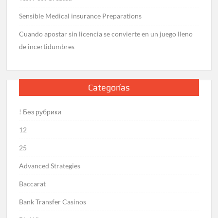
Sensible Medical insurance Preparations
Cuando apostar sin licencia se convierte en un juego lleno
de incertidumbres
Categorías
! Без рубрики
12
25
Advanced Strategies
Baccarat
Bank Transfer Casinos