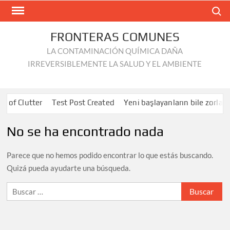
Saltar
Buscar
al
contenido
FRONTERAS COMUNES
LA CONTAMINACIÓN QUÍMICA DAÑA
IRREVERSIBLEMENTE LA SALUD Y EL AMBIENTE
of Clutter
Test Post Created
Yeni başlayanların bile zorlanm
No se ha encontrado nada
Parece que no hemos podido encontrar lo que estás buscando.
Quizá pueda ayudarte una búsqueda.
Buscar: