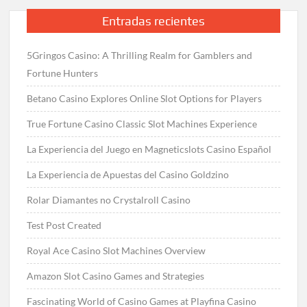
Entradas recientes
5Gringos Casino: A Thrilling Realm for Gamblers and
Fortune Hunters
Betano Casino Explores Online Slot Options for Players
True Fortune Casino Classic Slot Machines Experience
La Experiencia del Juego en Magneticslots Casino Español
La Experiencia de Apuestas del Casino Goldzino
Rolar Diamantes no Crystalroll Casino
Test Post Created
Royal Ace Casino Slot Machines Overview
Amazon Slot Casino Games and Strategies
Fascinating World of Casino Games at Playfina Casino