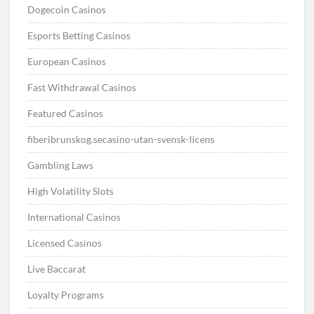
Dogecoin Casinos
Esports Betting Casinos
European Casinos
Fast Withdrawal Casinos
Featured Casinos
fiberibrunskog.secasino-utan-svensk-licens
Gambling Laws
High Volatility Slots
International Casinos
Licensed Casinos
Live Baccarat
Loyalty Programs