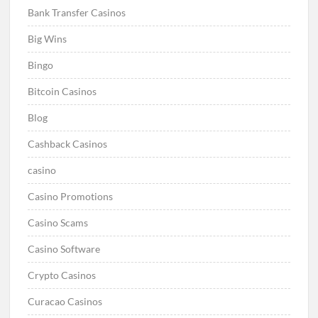
Bank Transfer Casinos
Big Wins
Bingo
Bitcoin Casinos
Blog
Cashback Casinos
casino
Casino Promotions
Casino Scams
Casino Software
Crypto Casinos
Curacao Casinos