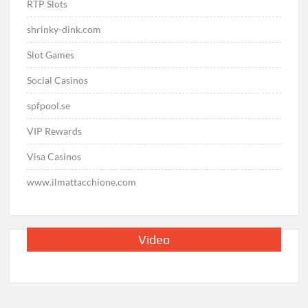
RTP Slots
shrinky-dink.com
Slot Games
Social Casinos
spfpool.se
VIP Rewards
Visa Casinos
www.ilmattacchione.com
Video